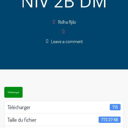
NIV 2B DM
Author
Ridha Rjibi
Leave a comment
Télécharger
Télécharger
715
Taille du fichier
772.37 KB