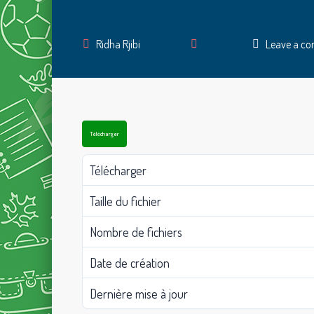
Author
Ridha Rjibi
Leave a c
Télécharger
Télécharger
Taille du fichier
Nombre de fichiers
Date de création
Dernière mise à jour