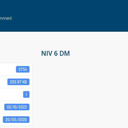
omment
NIV 6 DM
3754
203.97 KB
1
02/10/2022
20/05/2026