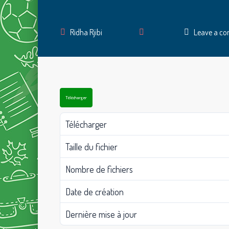
Author
Ridha Rjibi
Leave a c
Télécharger
Télécharger
Taille du fichier
Nombre de fichiers
Date de création
Dernière mise à jour