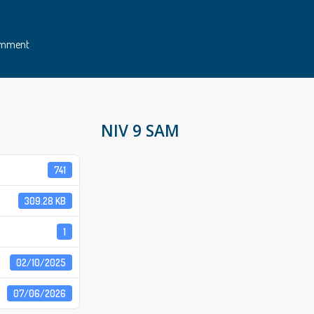
omment
NIV 9 SAM
741
309.28 KB
1
02/10/2025
07/06/2026