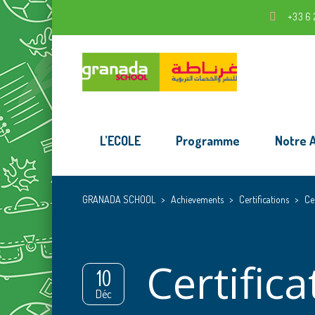
+33 6 
L’ECOLE
Programme
Notre 
GRANADA SCHOOL
>
Achievements
>
Certifications
>
Cer
Certifica
10
Déc