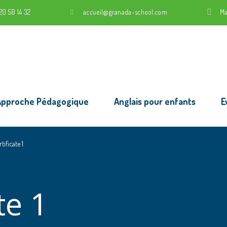
20 58 14 32
accueil@granada-school.com
Ma
Approche Pédagogique
Anglais pour enfants
E
tificate 1
te 1