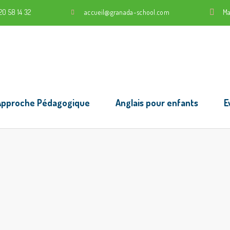
20 58 14 32
accueil@granada-school.com
Ma
Approche Pédagogique
Anglais pour enfants
E