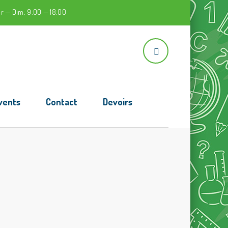
r — Dim: 9:00 — 18:00
vents
Contact
Devoirs