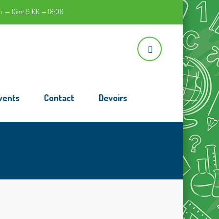
r — Dim: 9:00 — 18:00
vents
Contact
Devoirs