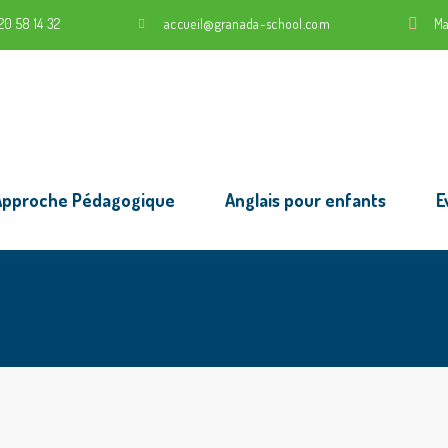
20 58 14 32
accueil@granada-school.com
Ma
Approche Pédagogique
Anglais pour enfants
E